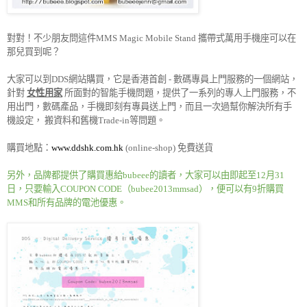
對對！不少朋友問這件
攜帶式萬用手機座可以在
MMS Magic Mobile Stand
那兒買到呢？
大家可以到
網站購買，它是香港首創
數碼專員上門服務的一個網站，
DDS
-
針對
女性用家
所面對的智能手機問題，提供了一系列的專人上門服務，不
用出門，數碼產品，手機即刻有專員送上門，而且一次過幫你解決所有手
機設定，
搬資料和舊機
等問題。
Trade-in
購買地點：
免費送貨
www.ddshk.com.hk
(online-shop)
另外，品牌都提供了購買惠給
的讀者，大家可以由即起至
月
bubeee
12
31
日，只要輸入
（
），便可以有
折購買
COUPON CODE
bubee2013mmsad
9
和所有品牌的電池優惠。
MMS