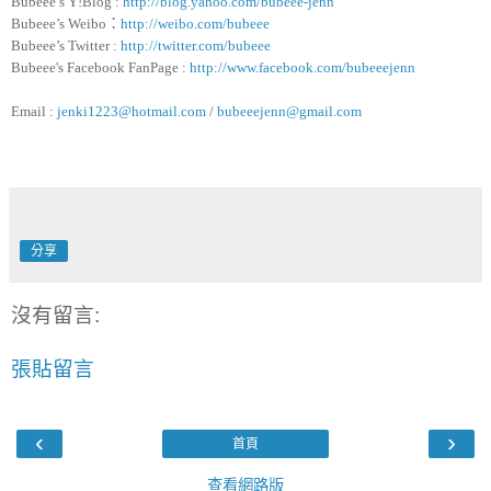
Bubeee’s Y!Blog :
http://blog.yahoo.com/bubeee-jenn
Bubeee’s Weibo
：
http://weibo.com/bubeee
Bubeee’s Twitter :
http://twitter.com/bubeee
Bubeee's Facebook FanPage :
http://www.facebook.com/bubeeejenn
Email :
jenki1223@hotmail.com
/
bubeeejenn@gmail.com
分享
沒有留言:
張貼留言
‹
›
首頁
查看網路版