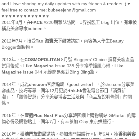
and I love sharing my daily updates with my friends & readers :) ♥
feel free to contact me: bubeeejenn@gmail.com
♥ ♥ ♥ ♥ ♥ ♥ ♥ ♥ ♥ ♥ ♥ ♥ ♥
2011年8月，在
FACE
#220期雜誌訪問 - U界扮靚王 blog 出位，有幸被
稱為美容專家bubeee。
2012年7月，接受
Tao 淘寶天下
雜誌訪問，內容為大學生Beauty
Blogger淘妝物。
2013年，在
COSMOPOLITAN
8月號 Bloggers' Choice 撰寫美容產品
試用後感、
Like Magazine
Issue 038 分享換季護肌心得、
Like
Magazine
Issue 044 示範簡易派對Bling Bling妝。
2014年，成為
she.com
客席編輯（guest writer），於she.com分享美
容產品、技巧等等。同年12月更於
rthk.hk
香港電台節目「消費新
潮」：「靚得智慧」分享美容博客生活及與「商品及說明條例」的關
係。
2015年，在
壹週Plus Next Plus
分享韓國網上購物網站 GMarket 的購
物心得及購物貼士。同年7月，有幸參加 Olay 東京媒體行。
2016年，獲
澳門旅遊局
邀請，參加澳門媒體行。同年6月，獲
香港美容